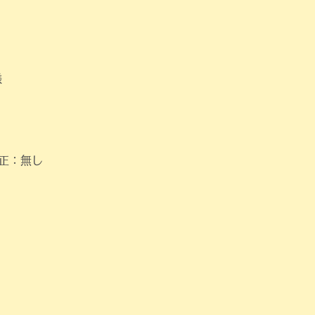
様
修正：無し