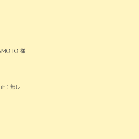
AMOTO 様
修正：無し