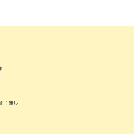
WORK
RECRUIT
CONTACT
様
修正：無し